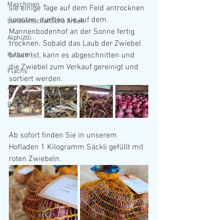
Maschinen
sie einige Tage auf dem Feld antrocknen 
konnten, durften sie auf dem 
Landwirtschaftliche Arbeit
Mannenbodenhof an der Sonne fertig 
Alphüttli
trocknen. Sobald das Laub der Zwiebel 
Kulturen
braun ist, kann es abgeschnitten und 
die Zwiebel zum Verkauf gereinigt und 
Flachs
sortiert werden.
Agrotourismus
Brüniger Älpeli
Ab sofort finden Sie in unserem 
Hofladen 1 Kilogramm Säckli gefüllt mit 
roten Zwiebeln.