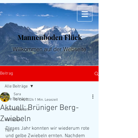
Mannenboden Flück
Willkommen auf der Webseite
Beitrag
Alle Beiträge
Sara
Alle Beiträge
10. Okt. 2024
1 Min. Lesezeit
Aktuell: Brüniger Berg-
Lohnarbeiten
Zwiebeln
Hofladen
Dieses Jahr konnten wir wiederum rote 
Tiere
und gelbe Zwiebeln ernten. Nachdem 