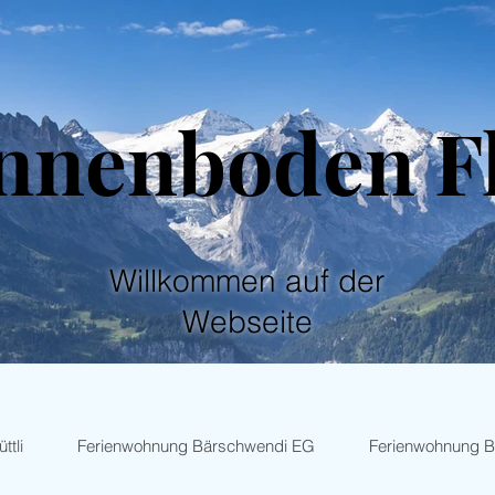
nnenboden F
Willkommen auf der
Webseite
ttli
Ferienwohnung Bärschwendi EG
Ferienwohnung 