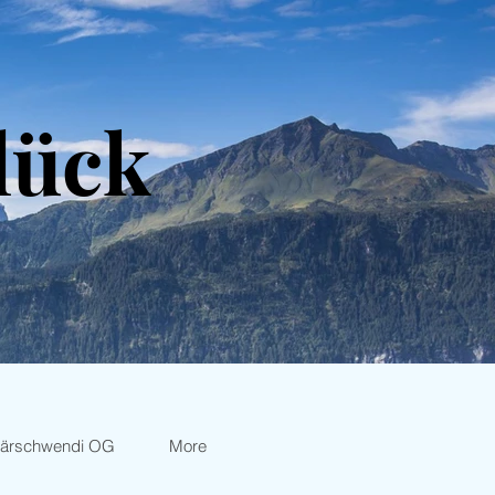
lück
Bärschwendi OG
More