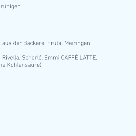
Brünigen
t aus der Bäckerei Frutal Meiringen
, Rivella, Schorlé, Emmi CAFFÈ LATTE,
ne Kohlensäure)